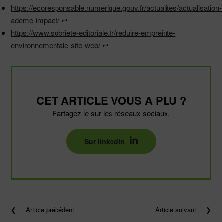
https://ecoresponsable.numerique.gouv.fr/actualites/actualisation-
ademe-impact/
↩︎
https://www.sobriete-editoriale.fr/reduire-empreinte-
environnementale-site-web/
↩︎
CET ARTICLE VOUS A PLU ?
Partagez le sur les réseaux sociaux.
Sur linkedin
❮
Article précédent
Article suivant
❯