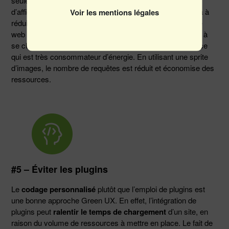
seule grande image. Avec le langage CSS, il est possible
Voir les mentions légales
d’afficher la partie de l’image souhaitée, ce qui contribuera à
réduire l’impact écologique d’une page. En effet, une page
web contenant de multiples images peut mettre du temps à
se charger et générer de nombreuses requêtes serveur, ce
qui est très consommateur d’énergie. En utilisant une sprite
d’images, le nombre de requêtes est réduit et économise des
ressources.
#5 – Éviter les plugins
Le
codage personnalisé
plutôt que l’emploi de plugins
est
une bonne approche Green UX. En effet, l’intégration de
plugins peut
ralentir le temps de chargement
d’un site, en
raison du volume de ressources à mettre en place. Le fait de