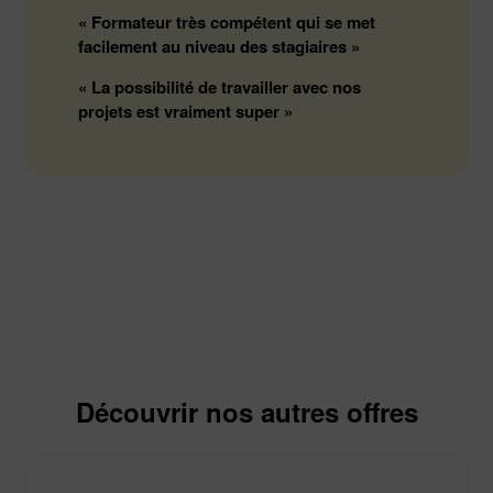
« Formateur très compétent qui se met
facilement au niveau des stagiaires »
Je reconnais avoir lu et accepté l'ensemble des
conditions
« La possibilité de travailler avec nos
générales du site
.*
projets est vraiment super »
En cochant cette case, je déclare avoir pris connaissance et
accepté les conditions de traitement de mes données
personnelles.*
2 fois deux égal
*Champ obligatoire
Découvrir nos autres offres