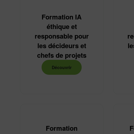
Formation IA
éthique et
responsable pour
r
les décideurs et
le
Je reconnais avoir lu et accepté l'ensemble des
con
chefs de projets
En cochant cette case, je déclare avoir pris conna
personnelles.*
Découvrir
2 fois deux égal
*Champ obligatoire
Formation
F