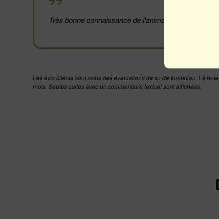
Très bonne connaissance de l'animateur.
Les avis clients sont issus des évaluations de fin de formation. La not
mois. Seules celles avec un commentaire textuel sont affichées.
Situation de handicap nécessitant un aménagement de
Dans quel but souhaitez-vous suivre cette formation