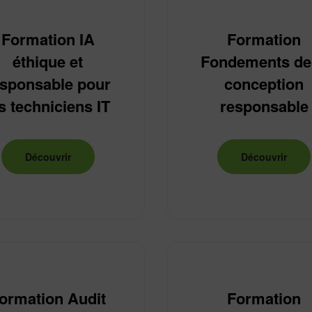
Formation IA
Formation
éthique et
Fondements de 
esponsable pour
conception
s techniciens IT
responsable
ditions générales du site
.*
issance et accepté les conditions de traitement de mes données
Découvrir
Découvrir
ormation Audit
Formation