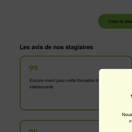
Créer le dos
Les avis de nos stagiaires
Merci de renseigner le
Encore merci pour cette formation très
intéressante.
Nous 
m