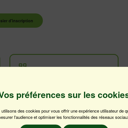
sier d'inscription
s informations ci-dessous :
La diversité du groupe a permis de comprendre
les problématiques d'autres participants. Très
enrichissant !
Vos préférences sur les cookie
utilisons des cookies pour vous offrir une expérience utilisateur de qu
esurer l'audience et optimiser les fonctionnalités des réseaux sociau