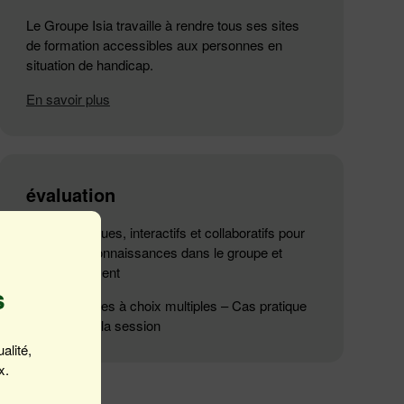
Le Groupe Isia travaille à rendre tous ses sites
de formation accessibles aux personnes en
situation de handicap.
En savoir plus
évaluation
Ateliers ludiques, interactifs et collaboratifs pour
tester ses connaissances dans le groupe et
individuellement
s
Questionnaires à choix multiples – Cas pratique
spécifique à la session
alité,
x.