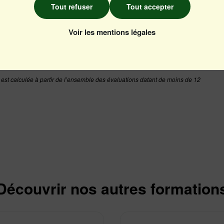
Tout refuser
Tout accepter
Qualité de l'animation, interactivité, rythme.
Voir les mentions légales
e est calculée à partir de l’ensemble des évaluations datant de moins de 12
 la formation
Découvrir nos autres formation
 ?*