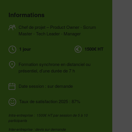
Informations
Chef de projet – Product Owner - Scrum
Master - Tech Leader - Manager
1 jour
1500€ HT
Formation
synchrone
en distanciel
ou
présentiel
, d’une durée
de 7 h
Date session : sur demande
Taux de satisfaction 2025 : 87%
Intra-entreprise : 1500€ HT par session de 5 à 10
participants
Inter-entreprise : devis sur demande