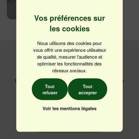
Vos préférences sur
les cookies
Nous utilisons des cookies pour
vous offrir une expérience utilisateur
de qualité, mesurer l'audience et
optimiser les fonctionnalités des
Notre collectif
réseaux sociaux.
Nous vivons notre collectif en considérant qu'il n'y pas
Tout
Tout
de frontière entre nos collaborateurs et l'ensemble de
refuser
accepter
notre écosystème. C'est en nous mobilisant tous
ensemble que nous pourrons avoir un réel impact !
Voir les mentions légales
Découvrir notre collectif