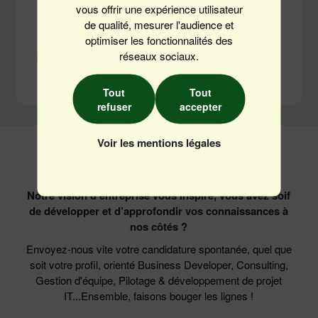
vous offrir une expérience utilisateur
de qualité, mesurer l'audience et
Montpellier
Saint-Mathieu-de-Tréviers (34)
optimiser les fonctionnalités des
réseaux sociaux.
CDI
Il y a 3 mois
Tout
Tout
refuser
accepter
Voir les mentions légales
Candidature spontanée
Notre vision d’entreprise vous inspire, vous avez soif
de développer et d’approfondir vos connaissances à
nos côtés ?
Envoyez-nous vite votre candidature spontanée, quel que
soit votre profil, orienté Business Developer, Consulting,
Gestion d'équipe, Pilotage & développement de projet
IT...Ensemble, faisons bouger les lignes !